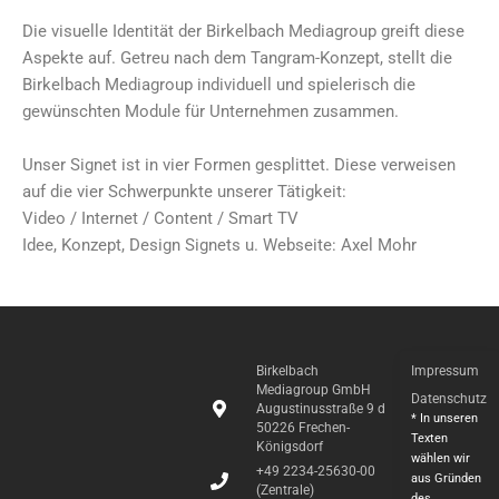
Die visuelle Identität der Birkelbach Mediagroup greift diese
Aspekte auf. Getreu nach dem Tangram-Konzept, stellt die
Birkelbach Mediagroup individuell und spielerisch die
gewünschten Module für Unternehmen zusammen.
Unser Signet ist in vier Formen gesplittet. Diese verweisen
auf die vier Schwerpunkte unserer Tätigkeit:
Video / Internet / Content / Smart TV
Idee, Konzept, Design Signets u. Webseite: Axel Mohr
Birkelbach
Impressum
Mediagroup GmbH
Datenschutz
Augustinusstraße 9 d
* In unseren
50226 Frechen-
Texten
Königsdorf
wählen wir
+49 2234-25630-00
aus Gründen
(Zentrale)
des