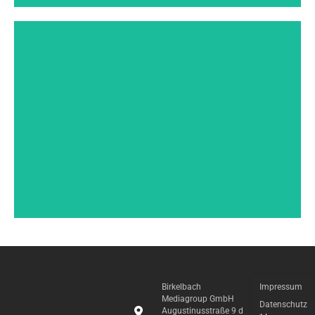
WIR SUCHEN DICH!
Du möchtest Dein Foto hier sehen? Wir suchen
noch Verstärkung für unser Team. Wir freuen
uns über Initiativbewerbungen.
Birkelbach
Impressum
Mediagroup GmbH
Datenschutz
Augustinusstraße 9 d