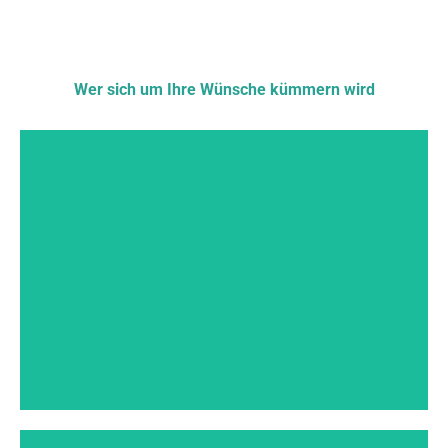
Wer sich um Ihre Wünsche kümmern wird
Jörg Birkelbach
Der Ex-Banker startete im Jahr 2002 in die
Selbständigkeit und entwickelt das
Unternehmen zu einem der führenden
Anbieter im Bereich Videomarketing und
Smart TV.