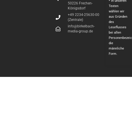
* In unseren
50226 Frechen-
Texten
Königsdorf
wählen wir
+49 2234-25630-00
aus Gründen
(Zentrale)
des
info@birkelbach-
Leseflusses
media-group.de
bei allen
Personenbezei
die
männliche
Form.